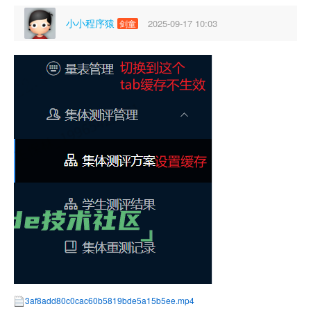
小小程序猿
2025-09-17 10:03
剑童
3af8add80c0cac60b5819bde5a15b5ee.mp4