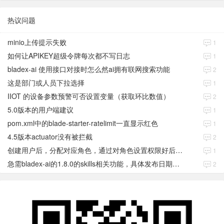
热议问题
minio上传提示失败
1
如何让APIKEY超级令牌每次都不写日志
1
bladex-ai 使用接口对接时怎么然ai拥有联网搜索功能
2
这是部门或人员下拉选择
1
IIOT 的设备参数预警可否设置变量（获取环比数值）
2
5.0版本的用户端建议
1
pom.xml中的blade-starter-ratelimit一直显示红色
1
4.5版本actuator没有被拦截
2
创建用户后，分配对应角色，通过对角色设置权限好后，登录当前用户后。查看不到当前已分配对应角色权限数据
1
急需bladex-ai的1.8.0的skills相关功能，具体发布日期是多少号
2