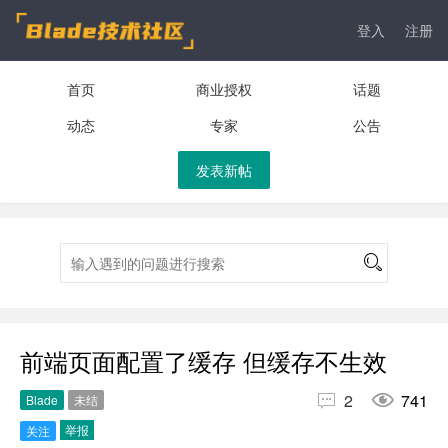
登入
注册
首页
商业授权
话题
动态
专家
公告
发表新帖
前端页面配置了缓存 但缓存不生效


2
741
Blade
未结
举报
关注