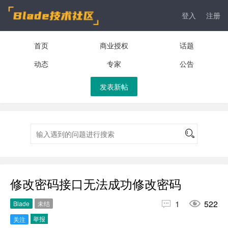
登入
注册
首页
商业授权
话题
动态
专家
公告
发表新帖
修改密码接口无法成功修改密码


1
522
Blade
未结
举报
关注