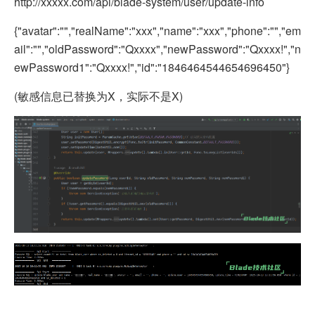
http://xxxxx.com/api/blade-system/user/update-info
{"avatar":"","realName":"xxx","name":"xxx","phone":"","em
ail":"","oldPassword":"Qxxxx","newPassword":"Qxxxx!","n
ewPassword1":"Qxxxx!","id":"1846464544654696450"}
(
敏感信息已替换为X，实际不是X
)