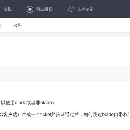
专栏
商业授权
技术专家
家
公告
使用blade或者非blade）
SO客户端
）生成一个ticket并验证通过后
，如何跳过blade自带