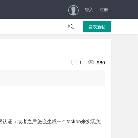
登入
注册

发表新帖


1
980
权限认证（或者之后怎么生成一个tocken来实现免