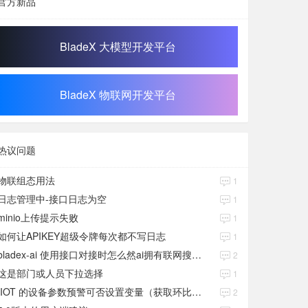
官方新品
BladeX 大模型开发平台
BladeX 物联网开发平台
热议问题
物联组态用法
1
日志管理中-接口日志为空
1
minio上传提示失败
1
如何让APIKEY超级令牌每次都不写日志
1
bladex-ai 使用接口对接时怎么然ai拥有联网搜索功能
2
这是部门或人员下拉选择
1
IIOT 的设备参数预警可否设置变量（获取环比数值）
2