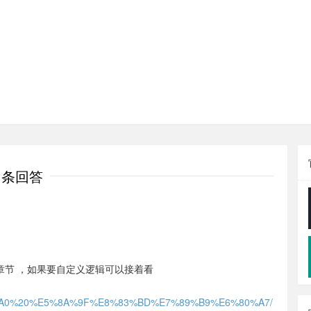
1条回答
8 章节 ，如果要自定义逻辑可以接着看
AB%A0%20%E5%8A%9F%E8%83%BD%E7%89%B9%E6%80%A7/