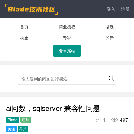
登入
注册
首页
商业授权
话题
动态
专家
公告
发表新帖
ai问数，sqlserver 兼容性问题


1
497
Blade
已结
举报
关注