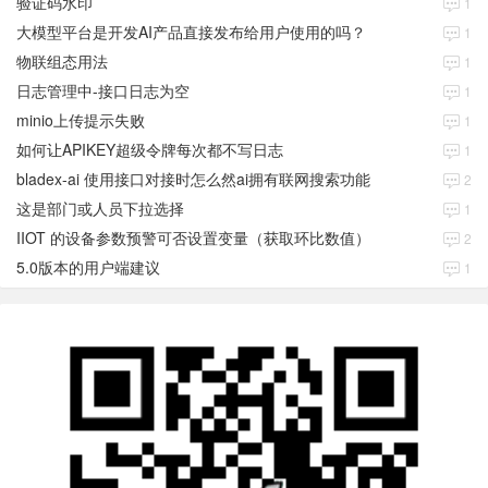
验证码水印
1
大模型平台是开发AI产品直接发布给用户使用的吗？
1
物联组态用法
1
日志管理中-接口日志为空
1
minio上传提示失败
1
如何让APIKEY超级令牌每次都不写日志
1
bladex-ai 使用接口对接时怎么然ai拥有联网搜索功能
2
这是部门或人员下拉选择
1
IIOT 的设备参数预警可否设置变量（获取环比数值）
2
5.0版本的用户端建议
1