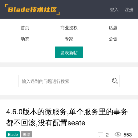
登入
注册
首页
商业授权
话题
动态
专家
公告
发表新帖
4.6.0版本的微服务,单个服务里的事务
都不回滚,没有配置seate


2
553
Blade
未结