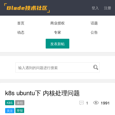
登入
注册
首页
商业授权
话题
动态
专家
公告
发表新帖
k8s ubuntu下 内核处理问题


1
1991
K8S
未结
举报
关注