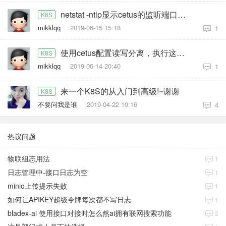
netstat -ntlp显示cetus的监听端口号6001和7001已经打开，7001的admin可以登入了，但是登入进去显示2个mysql数据库为offline状态，并且客户端连接不上6001端口号的服务，显示服务无法连接。请看详细截图：
K8S
mikklqq
2019-06-15 15:18
1
使用cetus配置读写分离，执行这条命令时报错，错误信息看截图。 报错
K8S
mikklqq
2019-06-14 20:40
1
来一个K8S的从入门到高级!~谢谢
K8S
不要问我是谁
2019-04-22 10:16
4
热议问题
物联组态用法
1
日志管理中-接口日志为空
1
minio上传提示失败
1
如何让APIKEY超级令牌每次都不写日志
1
bladex-ai 使用接口对接时怎么然ai拥有联网搜索功能
2