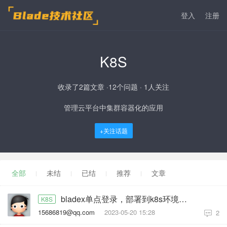
登入
注册
K8S
收录了2篇文章 ·12个问题 · 1人关注
管理云平台中集群容器化的应用
+关注话题
全部
未结
已结
推荐
文章
bladex单点登录，部署到k8s环境中，系统间不能切换
K8S
15686819@qq.com
2023-05-20 15:28
2