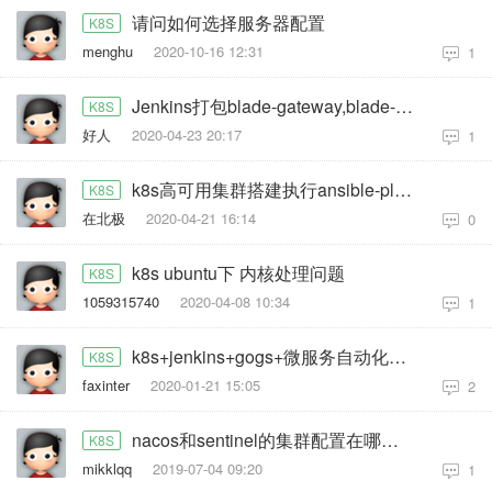
请问如何选择服务器配置
K8S
menghu
2020-10-16 12:31
1
Jenkins打包blade-gateway,blade-common包是否需要传到私有Maven中
K8S
好人
2020-04-23 20:17
1
k8s高可用集群搭建执行ansible-playbook 01.prepare.yml 报错
K8S
在北极
2020-04-21 16:14
0
k8s ubuntu下 内核处理问题
K8S
1059315740
2020-04-08 10:34
1
k8s+jenkins+gogs+微服务自动化部署。
K8S
faxinter
2020-01-21 15:05
2
nacos和sentinel的集群配置在哪个文件，麻烦大神弄个demo，我好模仿下。
K8S
mikklqq
2019-07-04 09:20
1