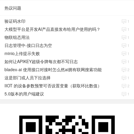
热议问题
验证码水印
1
大模型平台是开发AI产品直接发布给用户使用的吗？
1
物联组态用法
1
日志管理中-接口日志为空
1
minio上传提示失败
1
如何让APIKEY超级令牌每次都不写日志
1
bladex-ai 使用接口对接时怎么然ai拥有联网搜索功能
2
这是部门或人员下拉选择
1
IIOT 的设备参数预警可否设置变量（获取环比数值）
2
5.0版本的用户端建议
1