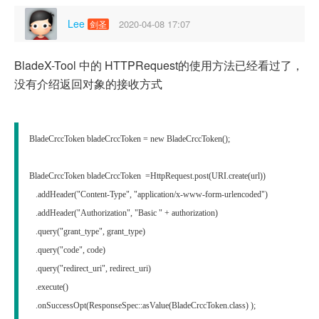
Lee
2020-04-08 17:07
剑圣
BladeX-Tool 中的 HTTPRequest的使用方法已经看过了，
没有介绍返回对象的接收方式
BladeCrccToken bladeCrccToken = new BladeCrccToken();

BladeCrccToken bladeCrccToken  =HttpRequest.post(URI.create(url))

   .addHeader("Content-Type", "application/x-www-form-urlencoded")

   .addHeader("Authorization", "Basic " + authorization)

   .query("grant_type", grant_type)

   .query("code", code)

   .query("redirect_uri", redirect_uri)

   .execute()

   .onSuccessOpt(ResponseSpec::asValue(BladeCrccToken.class) );
