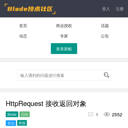
登入
注册
首页
商业授权
话题
动态
专家
公告
发表新帖
HttpRequest 接收返回对象


1
2552
Blade
已结
举报
关注