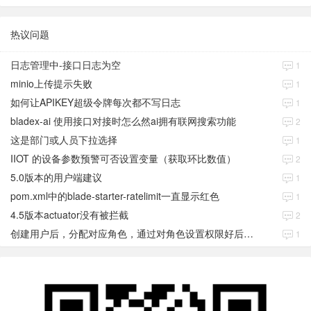
热议问题
日志管理中-接口日志为空
1
minio上传提示失败
1
如何让APIKEY超级令牌每次都不写日志
1
bladex-ai 使用接口对接时怎么然ai拥有联网搜索功能
2
这是部门或人员下拉选择
1
IIOT 的设备参数预警可否设置变量（获取环比数值）
2
5.0版本的用户端建议
1
pom.xml中的blade-starter-ratelimit一直显示红色
1
4.5版本actuator没有被拦截
2
创建用户后，分配对应角色，通过对角色设置权限好后，登录当前用户后。查看不到当前已分配对应角色权限数据
1