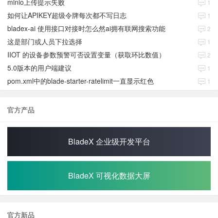
minio上传提示失败
1
如何让APIKEY超级令牌每次都不写日志
1
bladex-ai 使用接口对接时怎么然ai拥有联网搜索功能
2
这是部门或人员下拉选择
1
IIOT 的设备参数预警可否设置变量（获取环比数值）
2
5.0版本的用户端建议
1
pom.xml中的blade-starter-ratelimit一直显示红色
1
官方产品
BladeX 企业级开发平台
BladeX 可视化数据大屏
官方新品