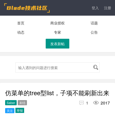
登入
注册
首页
商业授权
话题
动态
专家
公告
发表新帖
仿菜单的tree型list，子项不能刷新出来


1
2017
Saber
未结
举报
关注