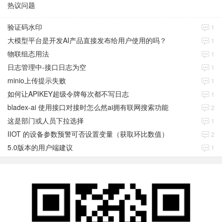
热议问题
验证码水印
1
大模型平台是开发AI产品直接发布给用户使用的吗？
1
物联组态用法
1
日志管理中-接口日志为空
1
minio上传提示失败
1
如何让APIKEY超级令牌每次都不写日志
1
bladex-ai 使用接口对接时怎么然ai拥有联网搜索功能
2
这是部门或人员下拉选择
1
IIOT 的设备参数预警可否设置变量（获取环比数值）
2
5.0版本的用户端建议
1