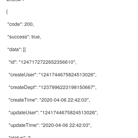
{
"code": 200,
"success": true,
"data": [{
"id": "1247172722652356610",
"createUser": "1241744675824513026",
"createDept": "1237996223198150667",
"createTime": "2020-04-06 22:42:03",
"updateUser": "1241744675824513026",
"updateTime": "2020-04-06 22:42:03",
"status": 2,