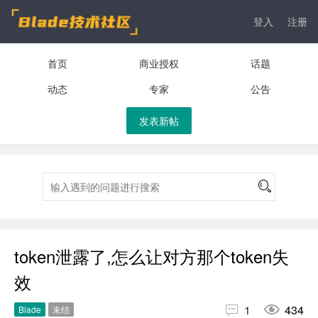
登入
注册
首页
商业授权
话题
动态
专家
公告
发表新帖
token泄露了,怎么让对方那个token失
效


1
434
Blade
未结