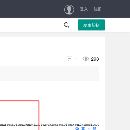
登入
注册

发表新帖


1
293