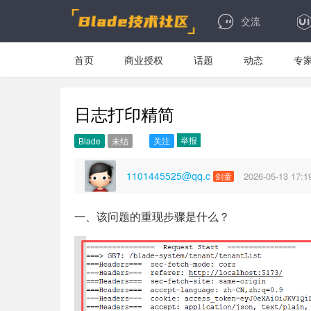
交流
首页
商业授权
话题
动态
专
日志打印精简
举报
Blade
未结
关注
1101445525@qq.c
2026-05-13 17:1
剑童
一、该问题的重现步骤是什么？