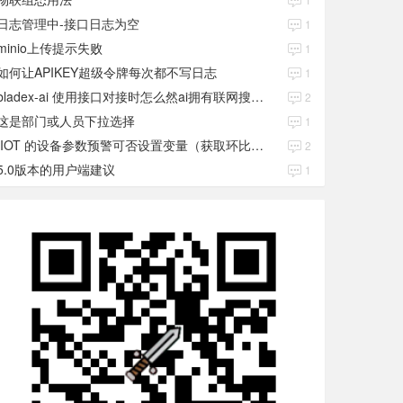
日志管理中-接口日志为空
1
minio上传提示失败
1
如何让APIKEY超级令牌每次都不写日志
1
bladex-ai 使用接口对接时怎么然ai拥有联网搜索功能
2
这是部门或人员下拉选择
1
IIOT 的设备参数预警可否设置变量（获取环比数值）
2
5.0版本的用户端建议
1