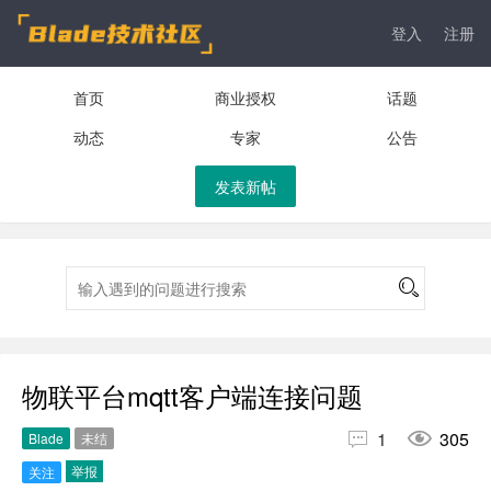
登入
注册
首页
商业授权
话题
动态
专家
公告
发表新帖
物联平台mqtt客户端连接问题


1
305
Blade
未结
举报
关注