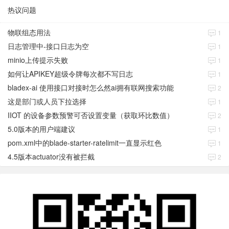
热议问题
物联组态用法
1
日志管理中-接口日志为空
1
minio上传提示失败
1
如何让APIKEY超级令牌每次都不写日志
1
bladex-ai 使用接口对接时怎么然ai拥有联网搜索功能
2
这是部门或人员下拉选择
1
IIOT 的设备参数预警可否设置变量（获取环比数值）
2
5.0版本的用户端建议
1
pom.xml中的blade-starter-ratelimit一直显示红色
1
4.5版本actuator没有被拦截
2