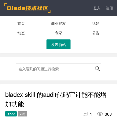
登入
注册
首页
商业授权
话题
动态
专家
公告
发表新帖
bladex skill 的audit代码审计能不能增
加功能


1
303
Blade
未结