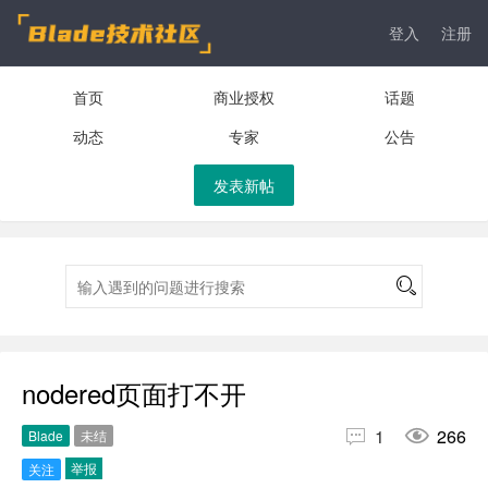
登入
注册
首页
商业授权
话题
动态
专家
公告
发表新帖
nodered页面打不开


1
266
Blade
未结
举报
关注