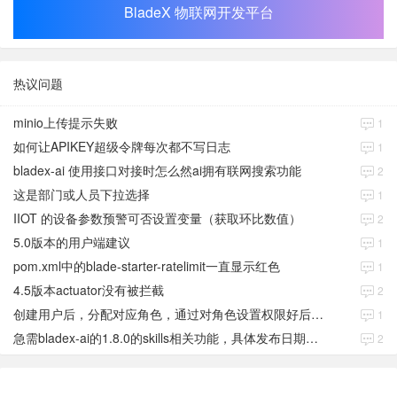
BladeX 物联网开发平台
热议问题
minio上传提示失败
1
如何让APIKEY超级令牌每次都不写日志
1
bladex-ai 使用接口对接时怎么然ai拥有联网搜索功能
2
这是部门或人员下拉选择
1
IIOT 的设备参数预警可否设置变量（获取环比数值）
2
5.0版本的用户端建议
1
pom.xml中的blade-starter-ratelimit一直显示红色
1
4.5版本actuator没有被拦截
2
创建用户后，分配对应角色，通过对角色设置权限好后，登录当前用户后。查看不到当前已分配对应角色权限数据
1
急需bladex-ai的1.8.0的skills相关功能，具体发布日期是多少号
2