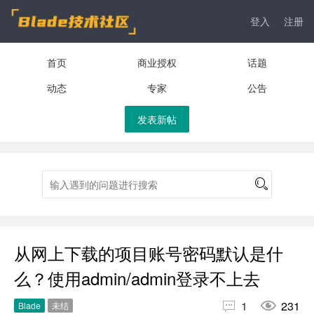
登入
注册
首页
商业授权
话题
动态
专家
公告
发表新帖
从网上下载的项目账号密码默认是什
么？使用admin/admin登录不上去


1
231
Blade
未结