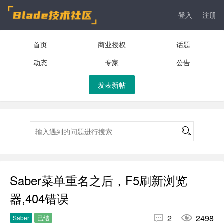
登入
注册
首页
商业授权
话题
动态
专家
公告
发表新帖
Saber菜单重名之后，F5刷新浏览
器,404错误


2
2498
Saber
已结