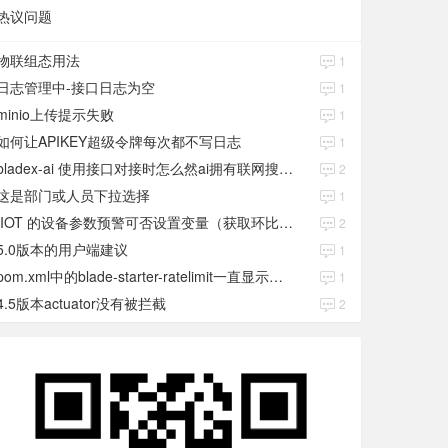
热议问题
物联组态用法
1
日志管理中-接口日志为空
1
minio上传提示失败
1
如何让APIKEY超级令牌每次都不写日志
1
bladex-ai 使用接口对接时怎么然ai拥有联网搜索功能
2
这是部门或人员下拉选择
1
IIOT 的设备参数预警可否设置变量（获取环比数值）
2
5.0版本的用户端建议
1
pom.xml中的blade-starter-ratelimit一直显示红色
1
4.5版本actuator没有被拦截
2