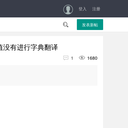
登入
注册

发表新帖
的值没有进行字典翻译


1
1680