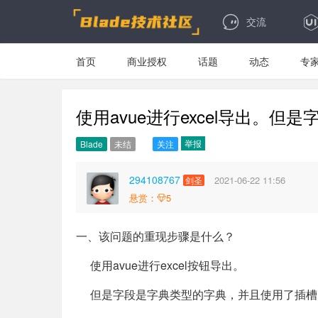
交流
首页
商业授权
话题
动态
专
使用avue进行excel导出
举报
Blade
未结
关注
294108767
2021-06-22 11:56
剑圣
悬赏：
5
一、该问题的重现步骤是什么？
使用avue进行excel按钮导出。
但是字段是字典类型的字典，并且使用了插槽