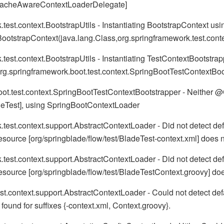
ltCacheAwareContextLoaderDelegate]
st.context.BootstrapUtils - Instantiating BootstrapContext usin
tBootstrapContext(java.lang.Class,org.springframework.test.c
t.context.BootstrapUtils - Instantiating TestContextBootstrappe
[org.springframework.boot.test.context.SpringBootTestContextBoo
oot.test.context.SpringBootTestContextBootstrapper - Neither 
ladeTest], using SpringBootContextLoader
st.context.support.AbstractContextLoader - Did not detect defau
resource [org/springblade/flow/test/BladeTest-context.xml] does n
st.context.support.AbstractContextLoader - Did not detect defau
resource [org/springblade/flow/test/BladeTestContext.groovy] doe
.context.support.AbstractContextLoader - Could not detect defau
found for suffixes {-context.xml, Context.groovy}.