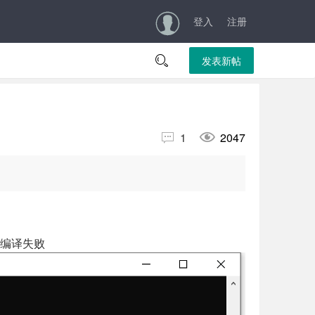
登入
注册

发表新帖


1
2047
项目编译失败