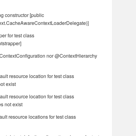
g constructor [public
ontext.CacheAwareContextLoaderDelegate)]
r for test class
tstrapper]
@ContextConfiguration nor @ContextHierarchy
lt resource location for test class
ot exist
lt resource location for test class
s not exist
lt resource locations for test class