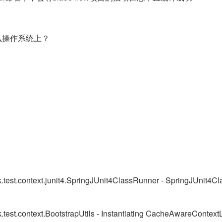
么操作系统上？
est.context.junit4.SpringJUnit4ClassRunner - SpringJUnit4Clas
test.context.BootstrapUtils - Instantiating CacheAwareContext