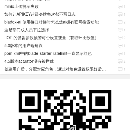
minio上传提示失败
1
如何让APIKEY超级令牌每次都不写日志
1
bladex-ai 使用接口对接时怎么然ai拥有联网搜索功能
2
这是部门或人员下拉选择
1
IIOT 的设备参数预警可否设置变量（获取环比数值）
2
5.0版本的用户端建议
1
pom.xml中的blade-starter-ratelimit一直显示红色
1
4.5版本actuator没有被拦截
2
创建用户后，分配对应角色，通过对角色设置权限好后，登录当前用户后。查看不到当前已分配对应角色权限数据
1