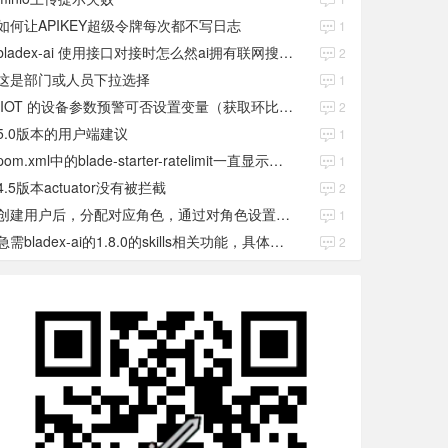
如何让APIKEY超级令牌每次都不写日志
1
bladex-ai 使用接口对接时怎么然ai拥有联网搜索功能
2
这是部门或人员下拉选择
1
IIOT 的设备参数预警可否设置变量（获取环比数值）
2
5.0版本的用户端建议
1
pom.xml中的blade-starter-ratelimit一直显示红色
1
4.5版本actuator没有被拦截
2
创建用户后，分配对应角色，通过对角色设置权限好后，登录当前用户后。查看不到当前已分配对应角色权限数据
1
急需bladex-ai的1.8.0的skills相关功能，具体发布日期是多少号
2