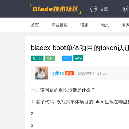
交流
首页
商业授权
话题
动态
专
bladex-boot单体项目的tok
举报
Blade
已结
关注
gtfhao
2023-03-17 21:50
剑尊
一、该问题的重现步骤是什么？
1. 看了代码, 没找到单体项目的token拦截在哪里
2.
3.