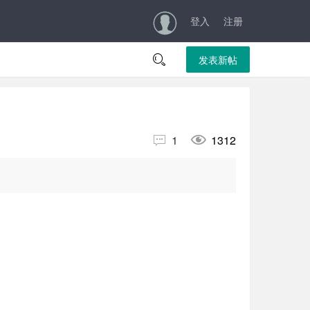
登入
注册

发表新帖


1
1312