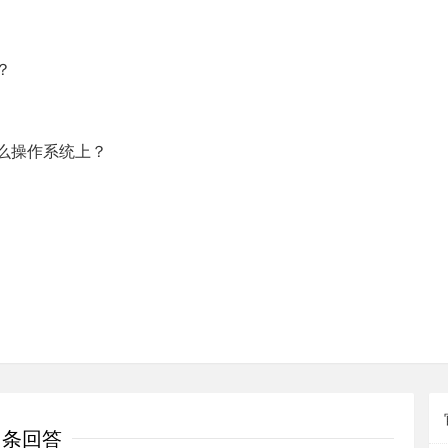
？
么操作系统上？
1条回答