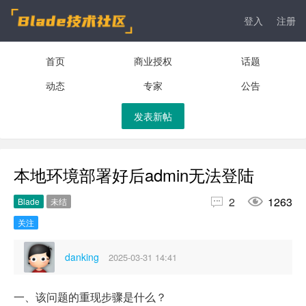
登入
注册
首页
商业授权
话题
动态
专家
公告
发表新帖
本地环境部署好后admin无法登陆


2
1263
Blade
未结
关注
danking
2025-03-31 14:41
一、该问题的重现步骤是什么？