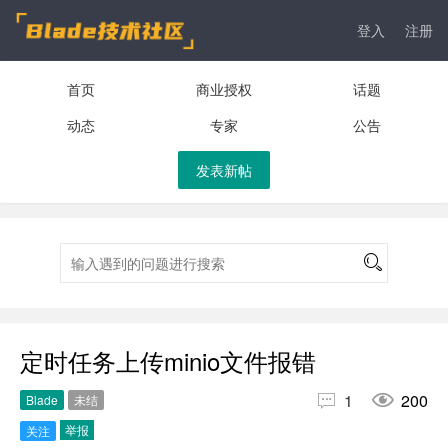
登入
注册
首页
商业授权
话题
动态
专家
公告
发表新帖
定时任务上传minio文件报错


1
200
Blade
未结
举报
关注