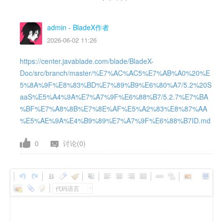
admin
- BladeX作者
2026-06-02 11:26
https://center.javablade.com/blade/BladeX-
Doc/src/branch/master/%E7%AC%AC5%E7%AB%A0%20%E
5%8A%9F%E8%83%BD%E7%89%B9%E6%80%A7/5.2%20S
aaS%E5%A4%9A%E7%A7%9F%E6%88%B7/5.2.7%E7%BA
%BF%E7%A8%8B%E7%8E%AF%E5%A2%83%E8%87%AA
%E5%AE%9A%E4%B9%89%E7%A7%9F%E6%88%B7ID.md
0
讨论(0)
代码语言