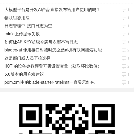
大模型平台是开发AI产品直接发布给用户使用的吗？
1
物联组态用法
1
日志管理中-接口日志为空
1
minio上传提示失败
1
如何让APIKEY超级令牌每次都不写日志
1
bladex-ai 使用接口对接时怎么然ai拥有联网搜索功能
2
这是部门或人员下拉选择
1
IIOT 的设备参数预警可否设置变量（获取环比数值）
2
5.0版本的用户端建议
1
pom.xml中的blade-starter-ratelimit一直显示红色
1