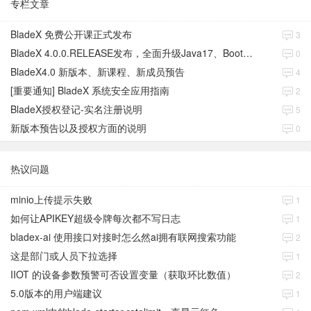
专栏文章
BladeX 免费公开课正式发布
3
BladeX 4.0.0.RELEASE发布，全面升级Java17、Boot3、Cloud2023
0
BladeX4.0 新版本、新课程、新成员预告
4
[重要通知] BladeX 系统安全应用指南
2
BladeX授权登记-实名注册说明
5
新版本预告以及授权方面的说明
0
热议问题
minio上传提示失败
1
如何让APIKEY超级令牌每次都不写日志
1
bladex-ai 使用接口对接时怎么然ai拥有联网搜索功能
2
这是部门或人员下拉选择
1
IIOT 的设备参数预警可否设置变量（获取环比数值）
2
5.0版本的用户端建议
1