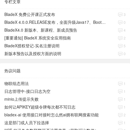
专栏文章
BladeX 免费公开课正式发布
3
BladeX 4.0.0.RELEASE发布，全面升级Java17、Boot3、Cloud2023
0
BladeX4.0 新版本、新课程、新成员预告
4
[重要通知] BladeX 系统安全应用指南
2
BladeX授权登记-实名注册说明
5
新版本预告以及授权方面的说明
0
热议问题
物联组态用法
1
日志管理中-接口日志为空
1
minio上传提示失败
1
如何让APIKEY超级令牌每次都不写日志
1
bladex-ai 使用接口对接时怎么然ai拥有联网搜索功能
2
这是部门或人员下拉选择
1