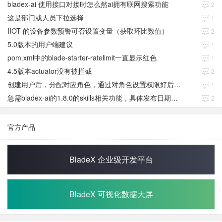
bladex-ai 使用接口对接时怎么然ai拥有联网搜索功能
2
这是部门或人员下拉选择
1
IIOT 的设备参数预警可否设置变量（获取环比数值）
2
5.0版本的用户端建议
1
pom.xml中的blade-starter-ratelimit一直显示红色
1
4.5版本actuator没有被拦截
2
创建用户后，分配对应角色，通过对角色设置权限好后，登录当前用户后。查看不到当前已分配对应角色权限数据
1
急需bladex-ai的1.8.0的skills相关功能，具体发布日期是多少号
2
官方产品
BladeX 企业级开发平台
BladeX 可视化数据大屏