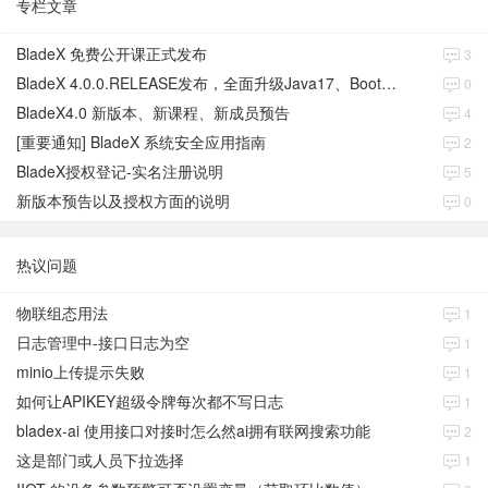
专栏文章
BladeX 免费公开课正式发布
3
BladeX 4.0.0.RELEASE发布，全面升级Java17、Boot3、Cloud2023
0
BladeX4.0 新版本、新课程、新成员预告
4
[重要通知] BladeX 系统安全应用指南
2
BladeX授权登记-实名注册说明
5
新版本预告以及授权方面的说明
0
热议问题
物联组态用法
1
日志管理中-接口日志为空
1
minio上传提示失败
1
如何让APIKEY超级令牌每次都不写日志
1
bladex-ai 使用接口对接时怎么然ai拥有联网搜索功能
2
这是部门或人员下拉选择
1