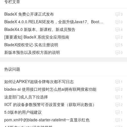
专栏文章
BladeX 免费公开课正式发布
3
BladeX 4.0.0.RELEASE发布，全面升级Java17、Boot3、Cloud2023
0
BladeX4.0 新版本、新课程、新成员预告
4
[重要通知] BladeX 系统安全应用指南
2
BladeX授权登记-实名注册说明
5
新版本预告以及授权方面的说明
0
热议问题
如何让APIKEY超级令牌每次都不写日志
1
bladex-ai 使用接口对接时怎么然ai拥有联网搜索功能
2
这是部门或人员下拉选择
1
IIOT 的设备参数预警可否设置变量（获取环比数值）
2
5.0版本的用户端建议
1
pom.xml中的blade-starter-ratelimit一直显示红色
1