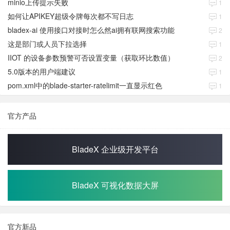
minio上传提示失败
1
如何让APIKEY超级令牌每次都不写日志
1
bladex-ai 使用接口对接时怎么然ai拥有联网搜索功能
2
这是部门或人员下拉选择
1
IIOT 的设备参数预警可否设置变量（获取环比数值）
2
5.0版本的用户端建议
1
pom.xml中的blade-starter-ratelimit一直显示红色
1
官方产品
BladeX 企业级开发平台
BladeX 可视化数据大屏
官方新品