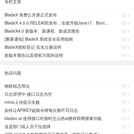
专栏文章
BladeX 免费公开课正式发布
3
BladeX 4.0.0.RELEASE发布，全面升级Java17、Boot3、Cloud2023
0
BladeX4.0 新版本、新课程、新成员预告
4
[重要通知] BladeX 系统安全应用指南
2
BladeX授权登记-实名注册说明
5
新版本预告以及授权方面的说明
0
热议问题
物联组态用法
1
日志管理中-接口日志为空
1
minio上传提示失败
1
如何让APIKEY超级令牌每次都不写日志
1
bladex-ai 使用接口对接时怎么然ai拥有联网搜索功能
2
这是部门或人员下拉选择
1