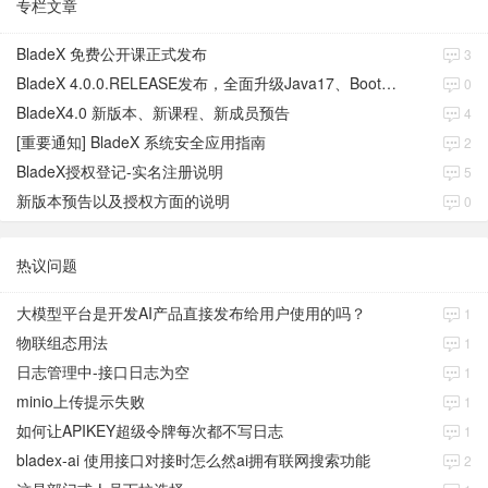
专栏文章
BladeX 免费公开课正式发布
3
BladeX 4.0.0.RELEASE发布，全面升级Java17、Boot3、Cloud2023
0
BladeX4.0 新版本、新课程、新成员预告
4
[重要通知] BladeX 系统安全应用指南
2
BladeX授权登记-实名注册说明
5
新版本预告以及授权方面的说明
0
热议问题
大模型平台是开发AI产品直接发布给用户使用的吗？
1
物联组态用法
1
日志管理中-接口日志为空
1
minio上传提示失败
1
如何让APIKEY超级令牌每次都不写日志
1
bladex-ai 使用接口对接时怎么然ai拥有联网搜索功能
2