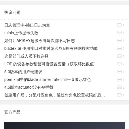
热议问题
日志管理中-接口日志为空
1
minio上传提示失败
1
如何让APIKEY超级令牌每次都不写日志
1
bladex-ai 使用接口对接时怎么然ai拥有联网搜索功能
2
这是部门或人员下拉选择
1
IIOT 的设备参数预警可否设置变量（获取环比数值）
2
5.0版本的用户端建议
1
pom.xml中的blade-starter-ratelimit一直显示红色
1
4.5版本actuator没有被拦截
2
创建用户后，分配对应角色，通过对角色设置权限好后，登录当前用户后。查看不到当前已分配对应角色权限数据
1
官方产品