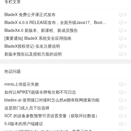
专栏文章
BladeX 免费公开课正式发布
3
BladeX 4.0.0.RELEASE发布，全面升级Java17、Boot3、Cloud2023
0
BladeX4.0 新版本、新课程、新成员预告
4
[重要通知] BladeX 系统安全应用指南
2
BladeX授权登记-实名注册说明
5
新版本预告以及授权方面的说明
0
热议问题
minio上传提示失败
1
如何让APIKEY超级令牌每次都不写日志
1
bladex-ai 使用接口对接时怎么然ai拥有联网搜索功能
2
这是部门或人员下拉选择
1
IIOT 的设备参数预警可否设置变量（获取环比数值）
2
5.0版本的用户端建议
1