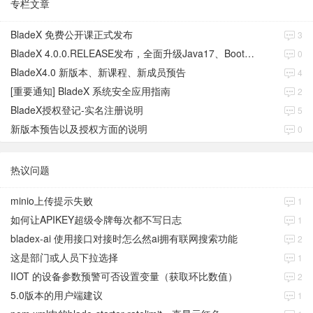
专栏文章
BladeX 免费公开课正式发布
3
BladeX 4.0.0.RELEASE发布，全面升级Java17、Boot3、Cloud2023
0
BladeX4.0 新版本、新课程、新成员预告
4
[重要通知] BladeX 系统安全应用指南
2
BladeX授权登记-实名注册说明
5
新版本预告以及授权方面的说明
0
热议问题
minio上传提示失败
1
如何让APIKEY超级令牌每次都不写日志
1
bladex-ai 使用接口对接时怎么然ai拥有联网搜索功能
2
这是部门或人员下拉选择
1
IIOT 的设备参数预警可否设置变量（获取环比数值）
2
5.0版本的用户端建议
1