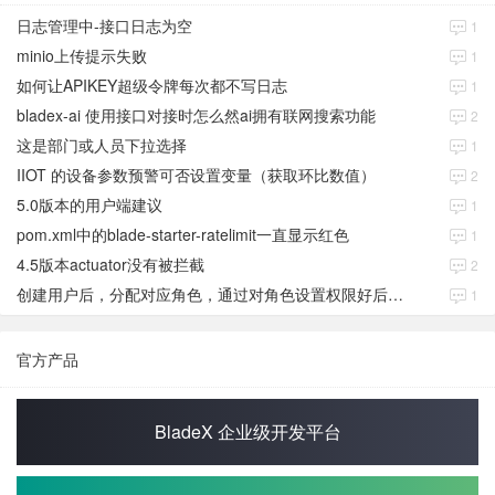
日志管理中-接口日志为空
1
minio上传提示失败
1
如何让APIKEY超级令牌每次都不写日志
1
bladex-ai 使用接口对接时怎么然ai拥有联网搜索功能
2
这是部门或人员下拉选择
1
IIOT 的设备参数预警可否设置变量（获取环比数值）
2
5.0版本的用户端建议
1
pom.xml中的blade-starter-ratelimit一直显示红色
1
4.5版本actuator没有被拦截
2
创建用户后，分配对应角色，通过对角色设置权限好后，登录当前用户后。查看不到当前已分配对应角色权限数据
1
官方产品
BladeX 企业级开发平台