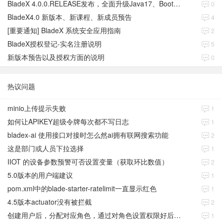
BladeX 4.0.0.RELEASE发布，全面升级Java17、Boot3、Cloud2023
0
BladeX4.0 新版本、新课程、新成员预告
4
[重要通知] BladeX 系统安全应用指南
2
BladeX授权登记-实名注册说明
5
新版本预告以及授权方面的说明
0
热议问题
minio上传提示失败
1
如何让APIKEY超级令牌每次都不写日志
1
bladex-ai 使用接口对接时怎么然ai拥有联网搜索功能
2
这是部门或人员下拉选择
1
IIOT 的设备参数预警可否设置变量（获取环比数值）
2
5.0版本的用户端建议
1
pom.xml中的blade-starter-ratelimit一直显示红色
1
4.5版本actuator没有被拦截
2
创建用户后，分配对应角色，通过对角色设置权限好后，登录当前用户后。查看不到当前已分配对应角色权限数据
1