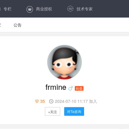
专栏
商业授权
技术专家
家
公告
frmine
剑圣
35
2024-07-10 11:17 加入
对Ta咨询
+关注