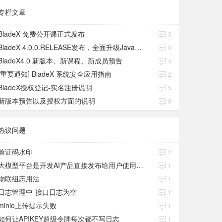
专栏文章
BladeX 免费公开课正式发布
3
BladeX 4.0.0.RELEASE发布，全面升级Java17、Boot3、Cloud2023
0
BladeX4.0 新版本、新课程、新成员预告
4
[重要通知] BladeX 系统安全应用指南
2
BladeX授权登记-实名注册说明
5
新版本预告以及授权方面的说明
0
热议问题
验证码水印
1
大模型平台是开发AI产品直接发布给用户使用的吗？
1
物联组态用法
1
日志管理中-接口日志为空
1
minio上传提示失败
1
如何让APIKEY超级令牌每次都不写日志
1