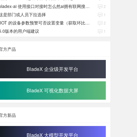
bladex-ai 使用接口对接时怎么然ai拥有联网搜索功能
2
这是部门或人员下拉选择
1
IIOT 的设备参数预警可否设置变量（获取环比数值）
2
5.0版本的用户端建议
1
官方产品
BladeX 企业级开发平台
BladeX 可视化数据大屏
官方新品
BladeX 大模型开发平台