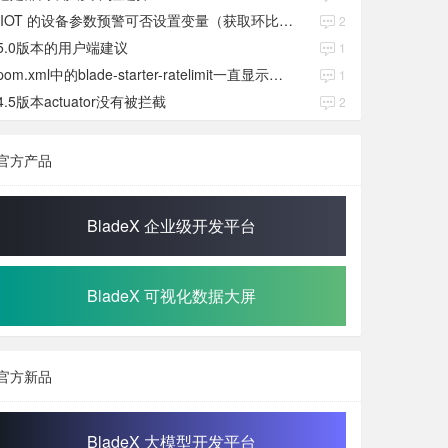
IIOT 的设备参数预警可否设置变量（获取环比数值）
2
5.0版本的用户端建议
1
pom.xml中的blade-starter-ratelimit一直显示红色
1
4.5版本actuator没有被拦截
2
官方产品
BladeX 企业级开发平台
BladeX 可视化数据大屏
官方新品
BladeX 大模型开发平台