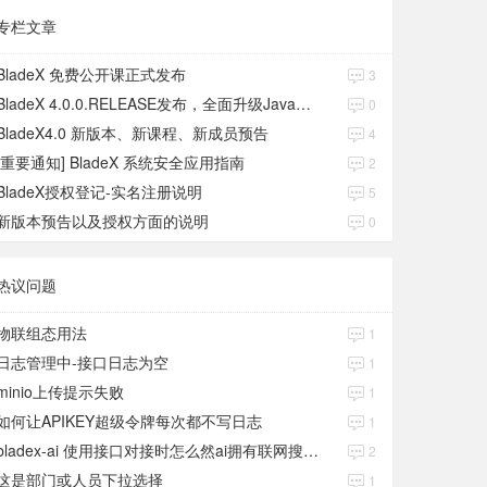
专栏文章
BladeX 免费公开课正式发布
3
BladeX 4.0.0.RELEASE发布，全面升级Java17、Boot3、Cloud2023
0
BladeX4.0 新版本、新课程、新成员预告
4
[重要通知] BladeX 系统安全应用指南
2
BladeX授权登记-实名注册说明
5
新版本预告以及授权方面的说明
0
热议问题
物联组态用法
1
日志管理中-接口日志为空
1
minio上传提示失败
1
如何让APIKEY超级令牌每次都不写日志
1
bladex-ai 使用接口对接时怎么然ai拥有联网搜索功能
2
这是部门或人员下拉选择
1