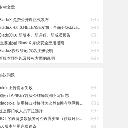
专栏文章
BladeX 免费公开课正式发布
3
BladeX 4.0.0.RELEASE发布，全面升级Java17、Boot3、Cloud2023
0
BladeX4.0 新版本、新课程、新成员预告
4
[重要通知] BladeX 系统安全应用指南
2
BladeX授权登记-实名注册说明
5
新版本预告以及授权方面的说明
0
热议问题
minio上传提示失败
1
如何让APIKEY超级令牌每次都不写日志
1
bladex-ai 使用接口对接时怎么然ai拥有联网搜索功能
2
这是部门或人员下拉选择
1
IIOT 的设备参数预警可否设置变量（获取环比数值）
2
5.0版本的用户端建议
1