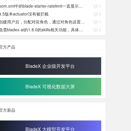
pom.xml中的blade-starter-ratelimit一直显示红色
1
4.5版本actuator没有被拦截
2
创建用户后，分配对应角色，通过对角色设置权限好后，登录当前用户后。查看不到当前已分配对应角色权限数据
1
急需bladex-ai的1.8.0的skills相关功能，具体发布日期是多少号
2
官方产品
BladeX 企业级开发平台
BladeX 可视化数据大屏
官方新品
BladeX 大模型开发平台