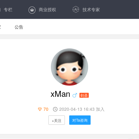
专栏
商业授权
技术专家
家
公告
xMan
剑圣
70
2020-04-13 16:43 加入
对Ta咨询
+关注