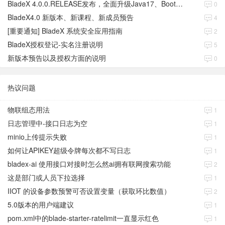
BladeX 4.0.0.RELEASE发布，全面升级Java17、Boot3、Cloud2023
0
BladeX4.0 新版本、新课程、新成员预告
4
[重要通知] BladeX 系统安全应用指南
2
BladeX授权登记-实名注册说明
5
新版本预告以及授权方面的说明
0
热议问题
物联组态用法
1
日志管理中-接口日志为空
1
minio上传提示失败
1
如何让APIKEY超级令牌每次都不写日志
1
bladex-ai 使用接口对接时怎么然ai拥有联网搜索功能
2
这是部门或人员下拉选择
1
IIOT 的设备参数预警可否设置变量（获取环比数值）
2
5.0版本的用户端建议
1
pom.xml中的blade-starter-ratelimit一直显示红色
1