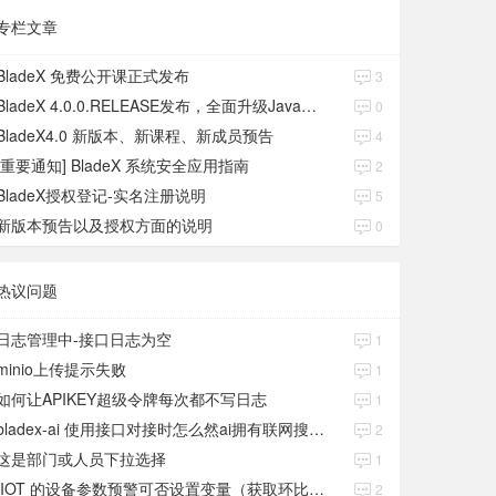
专栏文章
BladeX 免费公开课正式发布
3
BladeX 4.0.0.RELEASE发布，全面升级Java17、Boot3、Cloud2023
0
BladeX4.0 新版本、新课程、新成员预告
4
[重要通知] BladeX 系统安全应用指南
2
BladeX授权登记-实名注册说明
5
新版本预告以及授权方面的说明
0
热议问题
日志管理中-接口日志为空
1
minio上传提示失败
1
如何让APIKEY超级令牌每次都不写日志
1
bladex-ai 使用接口对接时怎么然ai拥有联网搜索功能
2
这是部门或人员下拉选择
1
IIOT 的设备参数预警可否设置变量（获取环比数值）
2