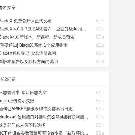
专栏文章
BladeX 免费公开课正式发布
3
BladeX 4.0.0.RELEASE发布，全面升级Java17、Boot3、Cloud2023
0
BladeX4.0 新版本、新课程、新成员预告
4
[重要通知] BladeX 系统安全应用指南
2
BladeX授权登记-实名注册说明
5
新版本预告以及授权方面的说明
0
热议问题
日志管理中-接口日志为空
1
minio上传提示失败
1
如何让APIKEY超级令牌每次都不写日志
1
bladex-ai 使用接口对接时怎么然ai拥有联网搜索功能
2
这是部门或人员下拉选择
1
IIOT 的设备参数预警可否设置变量（获取环比数值）
2