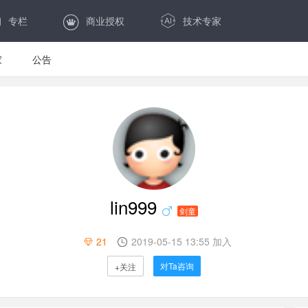
专栏
商业授权
技术专家
家
公告
lin999
剑童
21
2019-05-15 13:55 加入
对Ta咨询
+关注