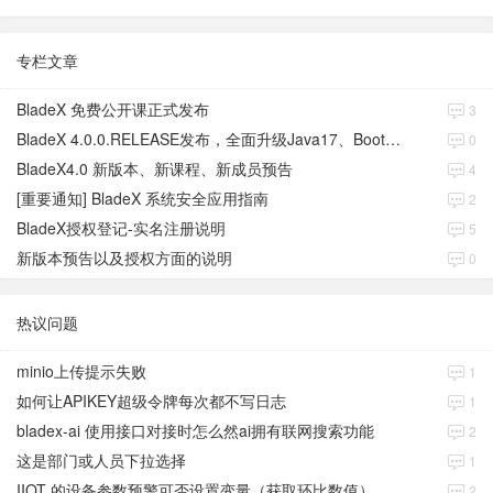
专栏文章
BladeX 免费公开课正式发布
3
BladeX 4.0.0.RELEASE发布，全面升级Java17、Boot3、Cloud2023
0
BladeX4.0 新版本、新课程、新成员预告
4
[重要通知] BladeX 系统安全应用指南
2
BladeX授权登记-实名注册说明
5
新版本预告以及授权方面的说明
0
热议问题
minio上传提示失败
1
如何让APIKEY超级令牌每次都不写日志
1
bladex-ai 使用接口对接时怎么然ai拥有联网搜索功能
2
这是部门或人员下拉选择
1
IIOT 的设备参数预警可否设置变量（获取环比数值）
2