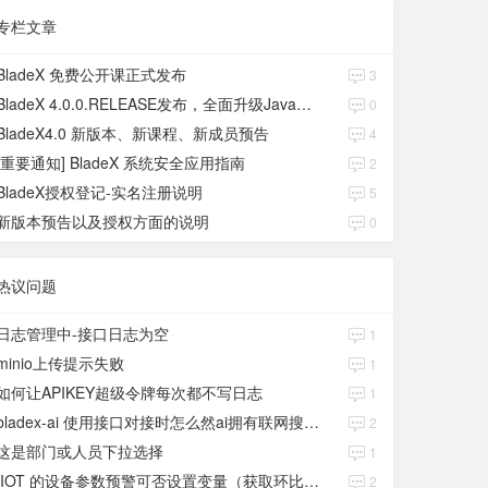
专栏文章
BladeX 免费公开课正式发布
3
BladeX 4.0.0.RELEASE发布，全面升级Java17、Boot3、Cloud2023
0
BladeX4.0 新版本、新课程、新成员预告
4
[重要通知] BladeX 系统安全应用指南
2
BladeX授权登记-实名注册说明
5
新版本预告以及授权方面的说明
0
热议问题
日志管理中-接口日志为空
1
minio上传提示失败
1
如何让APIKEY超级令牌每次都不写日志
1
bladex-ai 使用接口对接时怎么然ai拥有联网搜索功能
2
这是部门或人员下拉选择
1
IIOT 的设备参数预警可否设置变量（获取环比数值）
2