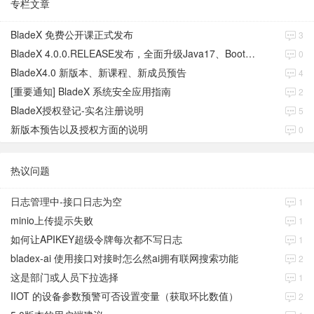
专栏文章
BladeX 免费公开课正式发布
3
BladeX 4.0.0.RELEASE发布，全面升级Java17、Boot3、Cloud2023
0
BladeX4.0 新版本、新课程、新成员预告
4
[重要通知] BladeX 系统安全应用指南
2
BladeX授权登记-实名注册说明
5
新版本预告以及授权方面的说明
0
热议问题
日志管理中-接口日志为空
1
minio上传提示失败
1
如何让APIKEY超级令牌每次都不写日志
1
bladex-ai 使用接口对接时怎么然ai拥有联网搜索功能
2
这是部门或人员下拉选择
1
IIOT 的设备参数预警可否设置变量（获取环比数值）
2