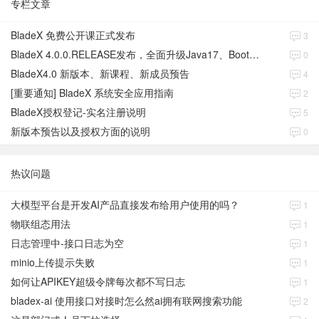
专栏文章
BladeX 免费公开课正式发布
3
BladeX 4.0.0.RELEASE发布，全面升级Java17、Boot3、Cloud2023
0
BladeX4.0 新版本、新课程、新成员预告
4
[重要通知] BladeX 系统安全应用指南
2
BladeX授权登记-实名注册说明
5
新版本预告以及授权方面的说明
0
热议问题
大模型平台是开发AI产品直接发布给用户使用的吗？
1
物联组态用法
1
日志管理中-接口日志为空
1
minio上传提示失败
1
如何让APIKEY超级令牌每次都不写日志
1
bladex-ai 使用接口对接时怎么然ai拥有联网搜索功能
2