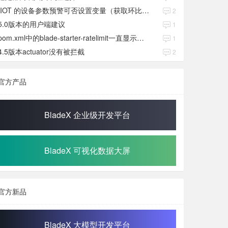
IIOT 的设备参数预警可否设置变量（获取环比数值）
2
5.0版本的用户端建议
1
pom.xml中的blade-starter-ratelimit一直显示红色
1
4.5版本actuator没有被拦截
2
官方产品
BladeX 企业级开发平台
BladeX 可视化数据大屏
官方新品
BladeX 大模型开发平台