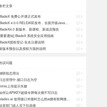
专栏文章
BladeX 免费公开课正式发布
3
BladeX 4.0.0.RELEASE发布，全面升级Java17、Boot3、Cloud2023
0
BladeX4.0 新版本、新课程、新成员预告
4
[重要通知] BladeX 系统安全应用指南
2
BladeX授权登记-实名注册说明
5
新版本预告以及授权方面的说明
0
热议问题
物联组态用法
1
日志管理中-接口日志为空
1
minio上传提示失败
1
如何让APIKEY超级令牌每次都不写日志
1
bladex-ai 使用接口对接时怎么然ai拥有联网搜索功能
2
这是部门或人员下拉选择
1