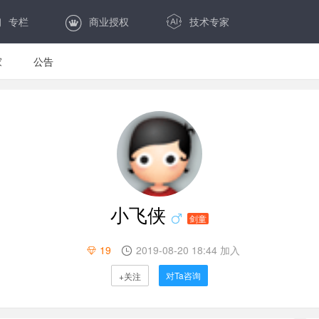
专栏
商业授权
技术专家
家
公告
小飞侠
剑童
19
2019-08-20 18:44 加入
对Ta咨询
+关注