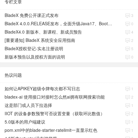
专栏文章
BladeX 免费公开课正式发布
3
BladeX 4.0.0.RELEASE发布，全面升级Java17、Boot3、Cloud2023
0
BladeX4.0 新版本、新课程、新成员预告
4
[重要通知] BladeX 系统安全应用指南
2
BladeX授权登记-实名注册说明
5
新版本预告以及授权方面的说明
0
热议问题
如何让APIKEY超级令牌每次都不写日志
1
bladex-ai 使用接口对接时怎么然ai拥有联网搜索功能
2
这是部门或人员下拉选择
1
IIOT 的设备参数预警可否设置变量（获取环比数值）
2
5.0版本的用户端建议
1
pom.xml中的blade-starter-ratelimit一直显示红色
1