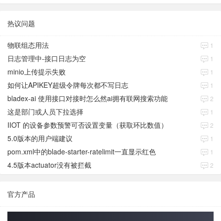
热议问题
物联组态用法
1
日志管理中-接口日志为空
1
minio上传提示失败
1
如何让APIKEY超级令牌每次都不写日志
1
bladex-ai 使用接口对接时怎么然ai拥有联网搜索功能
2
这是部门或人员下拉选择
1
IIOT 的设备参数预警可否设置变量（获取环比数值）
2
5.0版本的用户端建议
1
pom.xml中的blade-starter-ratelimit一直显示红色
1
4.5版本actuator没有被拦截
2
官方产品